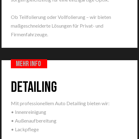
Ob Teilfolierung oder Vollfolierung – wir bieten
maßgeschneiderte Lösungen für Privat- und
Firmenfahrzeuge.
Mehr info
DETAILING
Mit professionellem Auto Detailing bieten wir:
• Innenreinigung
• Außenaufbereitung
• Lackpflege