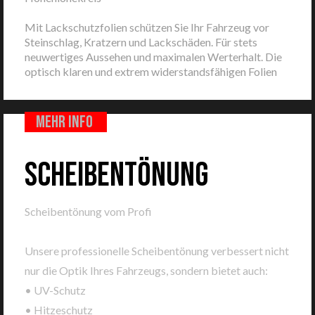
Mit Lackschutzfolien schützen Sie Ihr Fahrzeug vor
Steinschlag, Kratzern und Lackschäden.
Für stets
neuwertiges Aussehen und maximalen Werterhalt. Die
optisch klaren und extrem widerstandsfähigen Folien
mehr info
SCHEIBENTÖNUNG
Scheibentönung vom Profi
Unsere professionelle Scheibentönung verbessert nicht
nur die Optik Ihres Fahrzeugs, sondern bietet auch:
• UV-Schutz
• Hitzeschutz